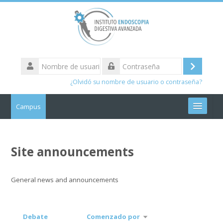
Salta
al
contenido
principal
Nombre
de
Acceder
Contraseña
usuario
¿Olvidó su nombre de usuario o contraseña?
Campus
Español - Internacional ‎(es)‎
Site announcements
Buscar
cursos
Enviar
General news and announcements
Debate
Comenzado por