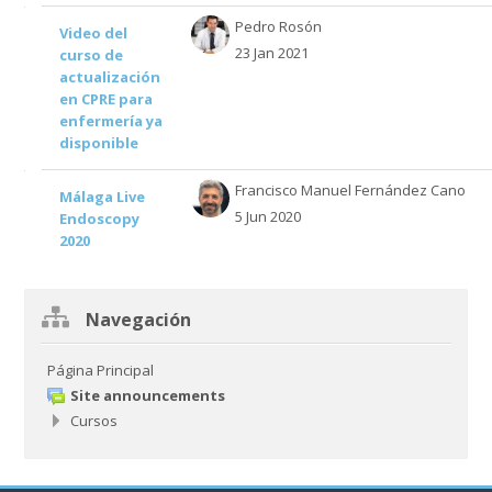
Mostrando
Pedro Rosón
Video del
23 Jan 2021
curso de
2
actualización
en CPRE para
de
enfermería ya
disponible
2
Francisco Manuel Fernández Cano
Málaga Live
discusiones
5 Jun 2020
Endoscopy
2020
Salta
Navegación
Navegación
Página Principal
Site announcements
Cursos